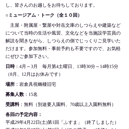
し、皆さんのお越しをお待ちしております。
○ミュージアム・トーク（全１０回）
主屋・附属屋・繋屋や対岳文庫のしつらえや建築など
について当時の生活や風習、文化などを当施設学芸員の
解説を聞きながら、しつらえの側でじっくりご見学いた
だけます。参加無料・事前予約も不要ですので、お気軽
にぜひご参加下さい。
日時
：4月～3月 毎月第4土曜日、13時30分～14時15分
（8月、12月はお休みです）
場所
：岩倉具視幽棲旧宅
募集人数
：15名
受講料
：無料（別途要入園料、70歳以上入園料無料）
各回の予定内容：
平成29年4月22日(土)第1回「ふすま」（終了しました）