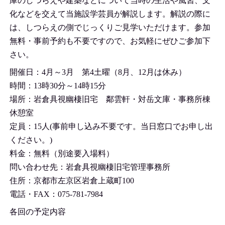
庫のしつらえや建築などについて当時の生活や風習、文
化などを交えて当施設学芸員が解説します。解説の際に
は、しつらえの側でじっくりご見学いただけます。参加
無料・事前予約も不要ですので、お気軽にぜひご参加下
さい。
開催日：4月～3月 第4土曜（8月、12月は休み）
時間：13時30分～14時15分
場所：岩倉具視幽棲旧宅 鄰雲軒・対岳文庫・事務所棟
休憩室
定員：15人(事前申し込み不要です。当日窓口でお申し出
ください。)
料金：無料（別途要入場料）
問い合わせ先：岩倉具視幽棲旧宅管理事務所
住所：京都市左京区岩倉上蔵町100
電話・FAX：075-781-7984
各回の予定内容