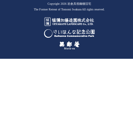
Copyright 2026 岩倉具視幽棲旧宅
The Former Retreat of Tomomi Iwakura All rights reserved.