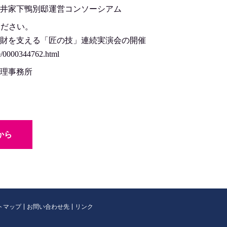
井家下鴨別邸運営コンソーシアム
ください。
財を支える「匠の技」連続実演会の開催
ge/0000344762.html
理事務所
から
トマップ
お問い合わせ先
リンク